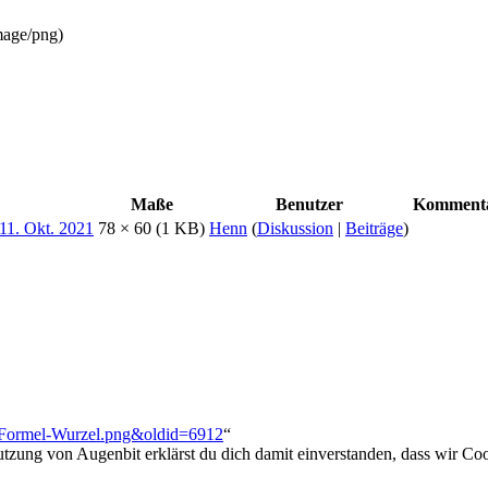
mage/png
)
Maße
Benutzer
Komment
78 × 60
(1 KB)
Henn
(
Diskussion
|
Beiträge
)
ei:Formel-Wurzel.png&oldid=6912
“
utzung von Augenbit erklärst du dich damit einverstanden, dass wir Coo