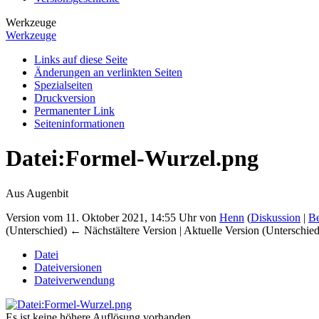
Werkzeuge
Werkzeuge
Links auf diese Seite
Änderungen an verlinkten Seiten
Spezialseiten
Druckversion
Permanenter Link
Seiten­­informationen
Datei
:
Formel-Wurzel.png
Aus Augenbit
Version vom 11. Oktober 2021, 14:55 Uhr von
Henn
(
Diskussion
|
Be
(Unterschied) ← Nächstältere Version | Aktuelle Version (Unterschie
Datei
Dateiversionen
Dateiverwendung
Es ist keine höhere Auflösung vorhanden.