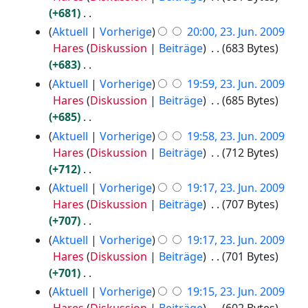
r
B
i
+681
b
e
n
K
Aktuell
Vorherige
20:00, 23. Jun. 2009
e
a
e
e
Hares
Diskussion
Beiträge
683 Bytes
i
r
B
i
+683
t
b
e
n
K
Aktuell
Vorherige
19:59, 23. Jun. 2009
u
e
a
e
e
Hares
Diskussion
Beiträge
685 Bytes
n
i
r
B
i
+685
g
t
b
e
n
K
Aktuell
Vorherige
19:58, 23. Jun. 2009
s
u
e
a
e
e
Hares
Diskussion
Beiträge
712 Bytes
z
n
i
r
B
i
+712
u
g
t
b
e
n
K
s
Aktuell
Vorherige
19:17, 23. Jun. 2009
s
u
e
a
e
e
a
Hares
Diskussion
Beiträge
707 Bytes
z
n
i
r
B
i
m
+707
u
g
t
b
e
n
m
K
s
Aktuell
Vorherige
19:17, 23. Jun. 2009
s
u
e
a
e
e
e
a
Hares
Diskussion
Beiträge
701 Bytes
z
n
i
r
B
n
i
m
+701
u
g
t
b
e
f
n
m
K
s
Aktuell
Vorherige
19:15, 23. Jun. 2009
s
u
e
a
a
e
e
e
a