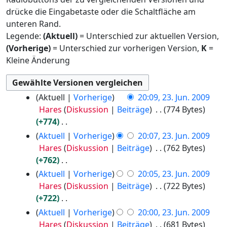
drücke die Eingabetaste oder die Schaltfläche am
unteren Rand.
Legende:
(Aktuell)
= Unterschied zur aktuellen Version,
(Vorherige)
= Unterschied zur vorherigen Version,
K
=
Kleine Änderung
2
Aktuell
Vorherige
20:09, 23. Jun. 2009
3
Hares
Diskussion
Beiträge
774 Bytes
.
+774
J
K
Aktuell
Vorherige
20:07, 23. Jun. 2009
u
e
Hares
Diskussion
Beiträge
762 Bytes
n
i
+762
i
n
K
Aktuell
Vorherige
20:05, 23. Jun. 2009
2
e
e
Hares
Diskussion
Beiträge
722 Bytes
0
B
i
+722
0
e
n
K
9
Aktuell
Vorherige
20:00, 23. Jun. 2009
a
e
e
Hares
Diskussion
Beiträge
681 Bytes