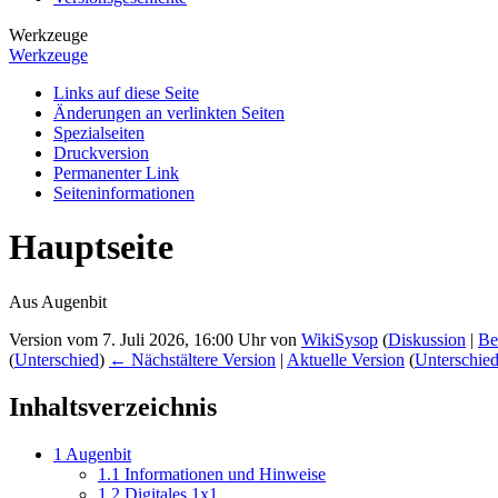
Werkzeuge
Werkzeuge
Links auf diese Seite
Änderungen an verlinkten Seiten
Spezialseiten
Druckversion
Permanenter Link
Seiten­­informationen
Hauptseite
Aus Augenbit
Version vom 7. Juli 2026, 16:00 Uhr von
WikiSysop
(
Diskussion
|
Be
(
Unterschied
)
← Nächstältere Version
|
Aktuelle Version
(
Unterschie
Inhaltsverzeichnis
1
Augenbit
1.1
Informationen und Hinweise
1.2
Digitales 1x1