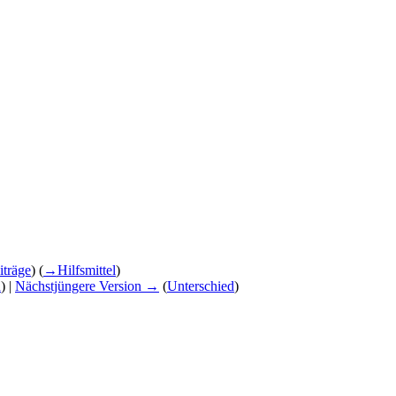
iträge
)
(
→
Hilfsmittel
)
d
) |
Nächstjüngere Version →
(
Unterschied
)