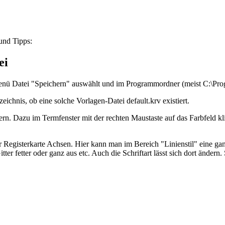
und Tipps:
ei
enü Datei "Speichern" auswählt und im Programmordner (meist C:\Prog
ichnis, ob eine solche Vorlagen-Datei default.krv existiert.
rn. Dazu im Termfenster mit der rechten Maustaste auf das Farbfeld kli
er Registerkarte Achsen. Hier kann man im Bereich "Linienstil" eine ga
itter fetter oder ganz aus etc. Auch die Schriftart lässt sich dort ände