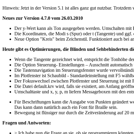
Hinweis: Jetzt in der Version 5.1 ist alles ganz gut nutzbar. Trotzdem
Neues zur Version 4.7.0 vom 26.03.2010
Der y-Wert kann als Ton ausgegeben werden. Umschalten mit 
Die Koordinaten, die Modi s (Spur) oder t (Tangente) und ggf. 
Neue Option "Kreis" beim Zeichenstil. Funktioniert auch bei an
Heute gibt es Optimierungen, die Blinden und Sehbehinderten di
Wenn die Tangente gezeichnet wird, entspricht die Tonhöhe de
Die Option Steuerung- Einstellungen – Ausschnitt automatisch 
Die Tastennavigation im Steuerungsfenster wurde vervollständi
Im Plotfenster ist Schaubild - Standardeinstellung mit F5 wählb
Der Fokuswechsel zwischen Plotfenster und Steuerung ist mit 
Die Datei default.krv wird, falls sie existiert, am Anfang geöffne
Umschalttaste und x, y, p, m liefern Messageboxen mit den en
Für Beschriftungen kann die Ausgabe von Punkten geändert we
Das kann dann natürlich auch ein Font für Braille sein.
Bewegung ist flüssiger nur durch die Zeitveränderung auf 20 m
Fragen und Antworten:
> Ich habe nun die Frage an sie, ob sie programmieren könnten