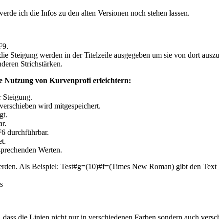
 werde ich die Infos zu den alten Versionen noch stehen lassen.
F9.
die Steigung werden in der Titelzeile ausgegeben um sie von dort auszu
deren Strichstärken.
e Nutzung von Kurvenprofi erleichtern:
r Steigung.
verschieben wird mitgespeichert.
gt.
ar.
F6 durchführbar.
t.
tsprechenden Werten.
rden. Als Beispiel: Test#g=(10)#f=(Times New Roman) gibt den Text 
s
, dass die Linien nicht nur in verschiedenen Farben sondern auch vers