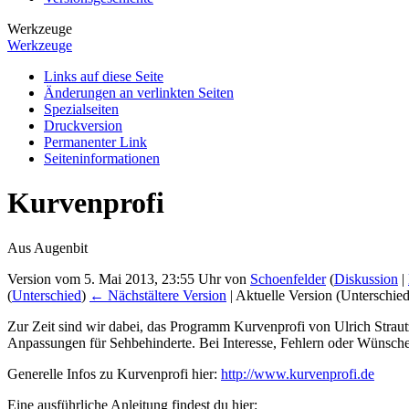
Werkzeuge
Werkzeuge
Links auf diese Seite
Änderungen an verlinkten Seiten
Spezialseiten
Druckversion
Permanenter Link
Seiten­­informationen
Kurvenprofi
Aus Augenbit
Version vom 5. Mai 2013, 23:55 Uhr von
Schoenfelder
(
Diskussion
|
(
Unterschied
)
← Nächstältere Version
| Aktuelle Version (Unterschie
Zur Zeit sind wir dabei, das Programm Kurvenprofi von Ulrich Straut
Anpassungen für Sehbehinderte. Bei Interesse, Fehlern oder Wünschen,
Generelle Infos zu Kurvenprofi hier:
http://www.kurvenprofi.de
Eine ausführliche Anleitung findest du hier: