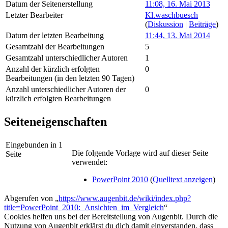
Datum der Seitenerstellung
11:08, 16. Mai 2013
Letzter Bearbeiter
Kl.waschbuesch
(
Diskussion
|
Beiträge
)
Datum der letzten Bearbeitung
11:44, 13. Mai 2014
Gesamtzahl der Bearbeitungen
5
Gesamtzahl unterschiedlicher Autoren
1
Anzahl der kürzlich erfolgten
0
Bearbeitungen (in den letzten 90 Tagen)
Anzahl unterschiedlicher Autoren der
0
kürzlich erfolgten Bearbeitungen
Seiteneigenschaften
Eingebunden in 1
Die folgende Vorlage wird auf dieser Seite
Seite
verwendet:
PowerPoint 2010
(
Quelltext anzeigen
)
Abgerufen von „
https://www.augenbit.de/wiki/index.php?
title=PowerPoint_2010:_Ansichten_im_Vergleich
“
Cookies helfen uns bei der Bereitstellung von Augenbit. Durch die
Nutzung von Augenbit erklärst du dich damit einverstanden, dass