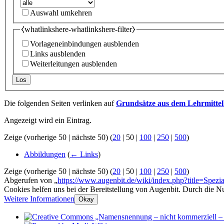
Auswahl umkehren
⧼whatlinkshere-whatlinkshere-filter⧽
Vorlageneinbindungen ausblenden
Links ausblenden
Weiterleitungen ausblenden
Los
Die folgenden Seiten verlinken auf
Grundsätze aus dem Lehrmitte
Angezeigt wird ein Eintrag.
Zeige (
vorherige 50
|
nächste 50
) (
20
|
50
|
100
|
250
|
500
)
Abbildungen
(
← Links
)
Zeige (
vorherige 50
|
nächste 50
) (
20
|
50
|
100
|
250
|
500
)
Abgerufen von „
https://www.augenbit.de/wiki/index.php?title=Spez
Cookies helfen uns bei der Bereitstellung von Augenbit. Durch die N
Weitere Informationen
Okay