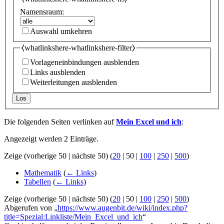
Namensraum:
Auswahl umkehren
⧼whatlinkshere-whatlinkshere-filter⧽
Vorlageneinbindungen ausblenden
Links ausblenden
Weiterleitungen ausblenden
Los
Die folgenden Seiten verlinken auf
Mein Excel und ich
:
Angezeigt werden 2 Einträge.
Zeige (
vorherige 50
|
nächste 50
) (
20
|
50
|
100
|
250
|
500
)
Mathematik
(
← Links
)
Tabellen
(
← Links
)
Zeige (
vorherige 50
|
nächste 50
) (
20
|
50
|
100
|
250
|
500
)
Abgerufen von „
https://www.augenbit.de/wiki/index.php?
title=Spezial:Linkliste/Mein_Excel_und_ich
“