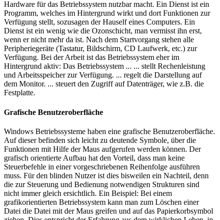
Hardware für das Betriebssystem nutzbar macht. Ein Dienst ist ein
Programm, welches im Hintergrund wirkt und dort Funktionen zur
Verfügung stellt, sozusagen der Hauself eines Computers. Ein
Dienst ist ein wenig wie die Ozonschicht, man vermisst ihn erst,
wenn er nicht mehr da ist. Nach dem Startvorgang stehen alle
Peripheriegeräte (Tastatur, Bildschirm, CD Laufwerk, etc.) zur
Verfügung. Bei der Arbeit ist das Betriebssystem eher im
Hintergrund aktiv: Das Betriebssystem ... ... stellt Rechenleistung
und Arbeitsspeicher zur Verfügung. ... regelt die Darstellung auf
dem Monitor. ... steuert den Zugriff auf Datenträger, wie z.B. die
Festplatte.
Grafische Benutzeroberfläche
Windows Betriebssysteme haben eine grafische Benutzeroberfläche.
Auf dieser befinden sich leicht zu deutende Symbole, über die
Funktionen mit Hilfe der Maus aufgerufen werden können. Der
grafisch orientierte Aufbau hat den Vorteil, dass man keine
Steuerbefehle in einer vorgeschriebenen Reihenfolge ausführen
muss. Für den blinden Nutzer ist dies bisweilen ein Nachteil, denn
die zur Steuerung und Bedienung notwendigen Strukturen sind
nicht immer gleich ersichtlich. Ein Beispiel: Bei einem
grafikorientierten Betriebssystem kann man zum Löschen einer
Datei die Datei mit der Maus greifen und auf das Papierkorbsymbol
ziehen. Dies entspricht der Erfahrung aus dem wirklichen Leben, in