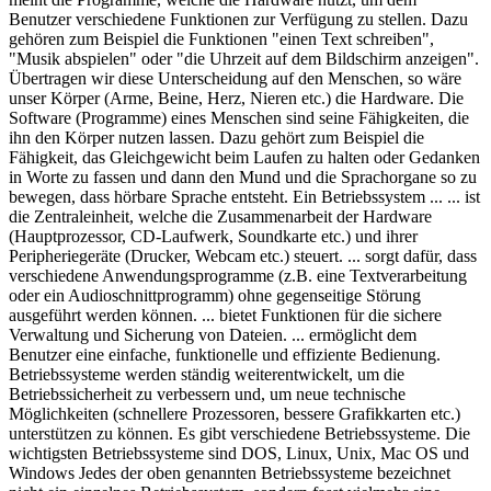
Benutzer verschiedene Funktionen zur Verfügung zu stellen. Dazu
gehören zum Beispiel die Funktionen "einen Text schreiben",
"Musik abspielen" oder "die Uhrzeit auf dem Bildschirm anzeigen".
Übertragen wir diese Unterscheidung auf den Menschen, so wäre
unser Körper (Arme, Beine, Herz, Nieren etc.) die Hardware. Die
Software (Programme) eines Menschen sind seine Fähigkeiten, die
ihn den Körper nutzen lassen. Dazu gehört zum Beispiel die
Fähigkeit, das Gleichgewicht beim Laufen zu halten oder Gedanken
in Worte zu fassen und dann den Mund und die Sprachorgane so zu
bewegen, dass hörbare Sprache entsteht. Ein Betriebssystem ... ... ist
die Zentraleinheit, welche die Zusammenarbeit der Hardware
(Hauptprozessor, CD-Laufwerk, Soundkarte etc.) und ihrer
Peripheriegeräte (Drucker, Webcam etc.) steuert. ... sorgt dafür, dass
verschiedene Anwendungsprogramme (z.B. eine Textverarbeitung
oder ein Audioschnittprogramm) ohne gegenseitige Störung
ausgeführt werden können. ... bietet Funktionen für die sichere
Verwaltung und Sicherung von Dateien. ... ermöglicht dem
Benutzer eine einfache, funktionelle und effiziente Bedienung.
Betriebssysteme werden ständig weiterentwickelt, um die
Betriebssicherheit zu verbessern und, um neue technische
Möglichkeiten (schnellere Prozessoren, bessere Grafikkarten etc.)
unterstützen zu können. Es gibt verschiedene Betriebssysteme. Die
wichtigsten Betriebssysteme sind DOS, Linux, Unix, Mac OS und
Windows Jedes der oben genannten Betriebssysteme bezeichnet