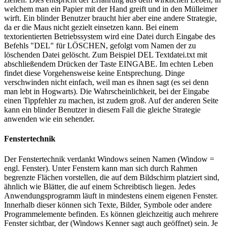
welchem man ein Papier mit der Hand greift und in den Mülleimer
wirft. Ein blinder Benutzer braucht hier aber eine andere Strategie,
da er die Maus nicht gezielt einsetzen kann. Bei einem
textorientierten Betriebssystem wird eine Datei durch Eingabe des
Befehls "DEL" für LÖSCHEN, gefolgt vom Namen der zu
löschenden Datei gelöscht. Zum Beispiel DEL Textdatei.txt mit
abschließendem Drücken der Taste EINGABE. Im echten Leben
findet diese Vorgehensweise keine Entsprechung. Dinge
verschwinden nicht einfach, weil man es ihnen sagt (es sei denn
man lebt in Hogwarts). Die Wahrscheinlichkeit, bei der Eingabe
einen Tippfehler zu machen, ist zudem groß. Auf der anderen Seite
kann ein blinder Benutzer in diesem Fall die gleiche Strategie
anwenden wie ein sehender.
Fenstertechnik
Der Fenstertechnik verdankt Windows seinen Namen (Window =
engl. Fenster). Unter Fenstern kann man sich durch Rahmen
begrenzte Flächen vorstellen, die auf dem Bildschirm platziert sind,
ähnlich wie Blätter, die auf einem Schreibtisch liegen. Jedes
Anwendungsprogramm läuft in mindestens einem eigenen Fenster.
Innerhalb dieser können sich Texte, Bilder, Symbole oder andere
Programmelemente befinden. Es können gleichzeitig auch mehrere
Fenster sichtbar, der (Windows Kenner sagt auch geöffnet) sein. Je