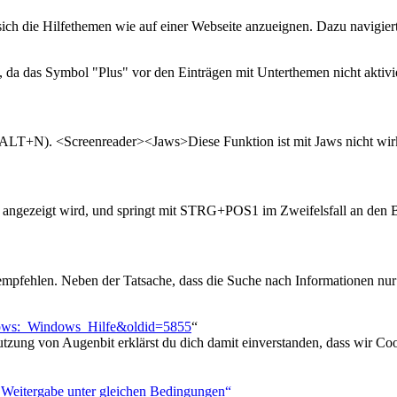
 sich die Hilfethemen wie auf einer Webseite anzueignen. Dazu navigie
, da das Symbol "Plus" vor den Einträgen mit Unterthemen nicht akti
x (ALT+N). <Screenreader><Jaws>Diese Funktion ist mit Jaws nicht wi
t angezeigt wird, und springt mit STRG+POS1 im Zweifelsfall an den 
u empfehlen. Neben der Tatsache, dass die Suche nach Informationen nur
ndows:_Windows_Hilfe&oldid=5855
“
utzung von Augenbit erklärst du dich damit einverstanden, dass wir Coo