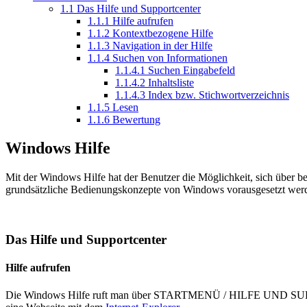
1.1
Das Hilfe und Supportcenter
1.1.1
Hilfe aufrufen
1.1.2
Kontextbezogene Hilfe
1.1.3
Navigation in der Hilfe
1.1.4
Suchen von Informationen
1.1.4.1
Suchen Eingabefeld
1.1.4.2
Inhaltsliste
1.1.4.3
Index bzw. Stichwortverzeichnis
1.1.5
Lesen
1.1.6
Bewertung
Windows Hilfe
Mit der Windows Hilfe hat der Benutzer die Möglichkeit, sich über 
grundsätzliche Bedienungskonzepte von Windows vorausgesetzt werden
Das Hilfe und Supportcenter
Hilfe aufrufen
Die Windows Hilfe ruft man über STARTMENÜ / HILFE UND SUPPORT