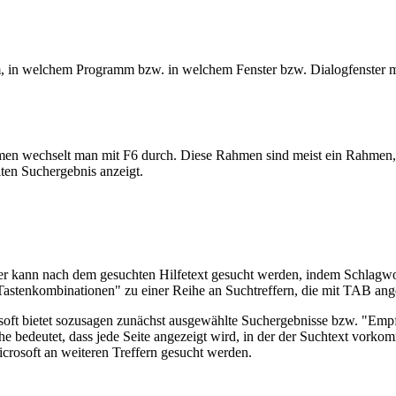
m, in welchem Programm bzw. in welchem Fenster bzw. Dialogfenster ma
men wechselt man mit F6 durch. Diese Rahmen sind meist ein Rahmen, 
ten Suchergebnis anzeigt.
er kann nach dem gesuchten Hilfetext gesucht werden, indem Schlag
 "Tastenkombinationen" zu einer Reihe an Suchtreffern, die mit TAB a
osoft bietet sozusagen zunächst ausgewählte Suchergebnisse bzw. "Em
e bedeutet, dass jede Seite angezeigt wird, in der der Suchtext vorko
crosoft an weiteren Treffern gesucht werden.