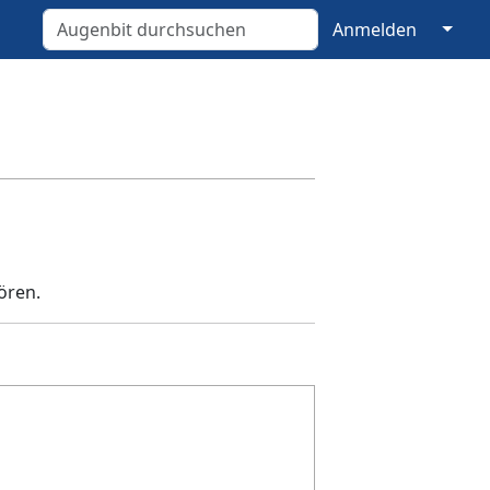
↓
Anmelden
ören.