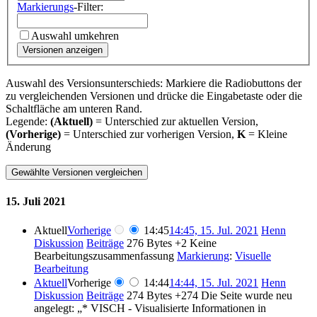
Markierungs
-Filter:
Auswahl umkehren
Versionen anzeigen
Auswahl des Versionsunterschieds: Markiere die Radiobuttons der
zu vergleichenden Versionen und drücke die Eingabetaste oder die
Schaltfläche am unteren Rand.
Legende:
(Aktuell)
= Unterschied zur aktuellen Version,
(Vorherige)
= Unterschied zur vorherigen Version,
K
= Kleine
Änderung
15. Juli 2021
Aktuell
Vorherige
14:45
14:45, 15. Jul. 2021
Henn
Diskussion
Beiträge
276 Bytes
+2
Keine
Bearbeitungszusammenfassung
Markierung
:
Visuelle
Bearbeitung
Aktuell
Vorherige
14:44
14:44, 15. Jul. 2021
Henn
Diskussion
Beiträge
274 Bytes
+274
Die Seite wurde neu
angelegt: „* VISCH - Visualisierte Informationen in