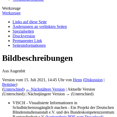
Werkzeuge
Werkzeuge
Links auf diese Seite
Änderungen an verlinkten Seiten
Spezialseiten
Druckversion
Permanenter Link
Seiten­­informationen
Bildbeschreibungen
Aus Augenbit
Version vom 15. Juli 2021, 14:45 Uhr von
Henn
(
Diskussion
|
Beiträge
)
(
Unterschied
)
← Nächstältere Version
| Aktuelle Version
(Unterschied) | Nächstjüngere Version → (Unterschied)
VISCH - Visualisierte Informationen in
Schulbüchernzugänglich machen - Ein Projekt der Deutschen
Blindenstudienanstalt e.V. und des Bundeskompetenzzentrum
Barrierefreiheit e.V
(barrierefreie PDF zum Download)