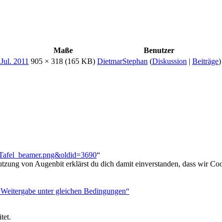
Maße
Benutzer
905 × 318
(165 KB)
DietmarStephan
(
Diskussion
|
Beiträge
)
i:Tafel_beamer.png&oldid=3690
“
utzung von Augenbit erklärst du dich damit einverstanden, dass wir Coo
tet.