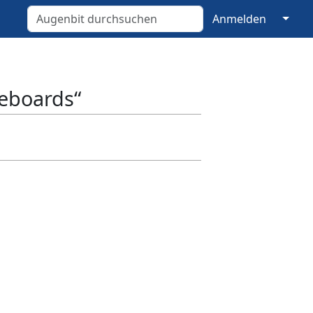
↓
Anmelden
teboards“