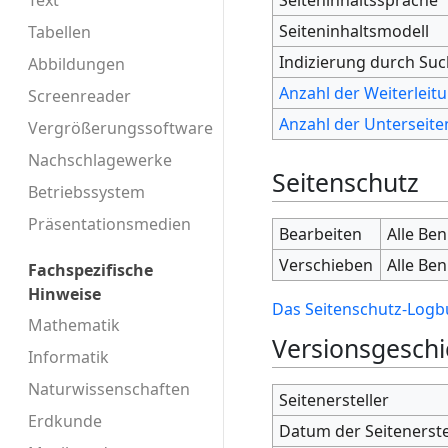
Text
Seiteninhaltsmodell
Tabellen
Indizierung durch Su
Abbildungen
Anzahl der Weiterleitu
Screenreader
Anzahl der Unterseiten
Vergrößerungssoftware
Nachschlagewerke
Seitenschutz
Betriebssystem
Präsentationsmedien
Bearbeiten
Alle Be
Verschieben
Alle Be
Fachspezifische
Hinweise
Das Seitenschutz-Logbu
Mathematik
Versionsgeschi
Informatik
Naturwissenschaften
Seitenersteller
Erdkunde
Datum der Seitenerst