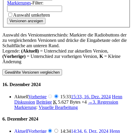
Markierungs
-Filter:
Auswahl umkehren
Versionen anzeigen
Auswahl des Versionsunterschieds: Markiere die Radiobuttons der
zu vergleichenden Versionen und drücke die Eingabetaste oder die
Schaltfläche am unteren Rand.
Legende:
(Aktuell)
= Unterschied zur aktuellen Version,
(Vorherige)
= Unterschied zur vorherigen Version,
K
= Kleine
Änderung
16. Dezember 2024
Aktuell
Vorherige
15:33
15:33, 16. Dez. 2024
Henn
Diskussion
Beiträge
K
5.627 Bytes
+4
→
3. Regression
Markierung
:
Visuelle Bearbeitung
6. Dezember 2024
Aktuell
Vorherige
14:34
14:34, 6. Dez. 2024
Henn