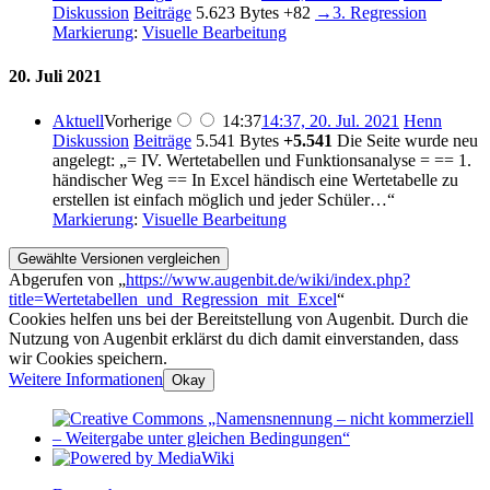
Diskussion
Beiträge
5.623 Bytes
+82
→
3. Regression
Markierung
:
Visuelle Bearbeitung
20. Juli 2021
Aktuell
Vorherige
14:37
14:37, 20. Jul. 2021
Henn
Diskussion
Beiträge
5.541 Bytes
+5.541
Die Seite wurde neu
angelegt: „= IV. Wertetabellen und Funktionsanalyse = == 1.
händischer Weg == In Excel händisch eine Wertetabelle zu
erstellen ist einfach möglich und jeder Schüler…“
Markierung
:
Visuelle Bearbeitung
Abgerufen von „
https://www.augenbit.de/wiki/index.php?
title=Wertetabellen_und_Regression_mit_Excel
“
Cookies helfen uns bei der Bereitstellung von Augenbit. Durch die
Nutzung von Augenbit erklärst du dich damit einverstanden, dass
wir Cookies speichern.
Weitere Informationen
Okay