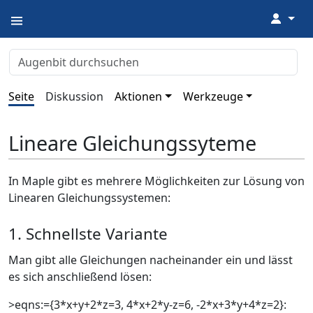
↓
Seite
Diskussion
Aktionen
Werkzeuge
Lineare Gleichungssyteme
In Maple gibt es mehrere Möglichkeiten zur Lösung von
Linearen Gleichungssystemen:
1. Schnellste Variante
Man gibt alle Gleichungen nacheinander ein und lässt
es sich anschließend lösen:
>eqns:={3*x+y+2*z=3, 4*x+2*y-z=6, -2*x+3*y+4*z=2}: