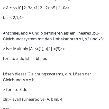
> A:= <<10|2|3>,<1|2|-2>,<5|-1|0>>;
b:= <-2,1,4>;
Anschließend A und b definieren als ein lineares 3x3-
Gleichungssystem mit den Unbekannten x1, x2 und x3:
> ls:= Multiply (A, <x[1], x[2], x[3]>):
for i to 3 do ls[i] = b[i] od;
Lösen dieses Gleichungssystems, d.h. Lösen der
Gleichung A x = b:
> for i to 3 do
x[i]:= evalf (LinearSolve (A, b)[i], 4);