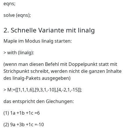
eqns;
solve (eqns);
2. Schnelle Variante mit linalg
Maple im Modus linalg starten:
> with (linalg):
(wenn man diesen Befehl mit Doppelpunkt statt mit
Strichpunkt schreibt, werden nicht die ganzen Inhalte
des linalg-Pakets ausgegeben)
> M:=[[1,1,1,6],[9,3,1,-10],[4,-2,1,-15]];
das entspricht den Glechungen:
(1) 1a +1b +1c =6
(2) 9a +3b +1c =-10