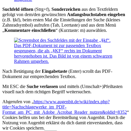
Suchfeld öffnen
(Strg+f),
Sonderzeichen
aus den Textfeldern
gefolgt von dem/den gewünschten
Anfangsbuchstaben eingeben
(z.B. §kf), beim ersten Mal die Einstellungen der Suche (kleines
Zahnradsymbol) aufrufen (Tab, Leertaste) und aus dem Menü
„
Kommentare einschließen
“ (Kurztaste: m) auswählen.
Nach Betätigung der
Eingabetaste
(Enter) scrollt das PDF-
Dokument zur entsprechenden Textbox.
Mit ESC die
Suche verlassen
und mittels (Umschalt+)Pfeiltasten
visuell nach dem richtigen Begriff weitersuchen.
Abgerufen von „
https://www.augenbit.de/wiki/index.php?
title=Nachschlagewerke_im_PDF-
Format_am_PC_mit_Adobe_Acrobat_Reader_nutzen&oldid=8352
“
Cookies helfen uns bei der Bereitstellung von Augenbit. Durch die
Nutzung von Augenbit erklärst du dich damit einverstanden, dass
wir Cookies speichern.