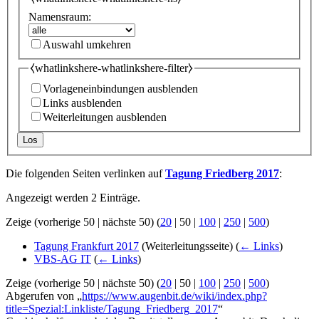
Namensraum:
Auswahl umkehren
⧼whatlinkshere-whatlinkshere-filter⧽
Vorlageneinbindungen ausblenden
Links ausblenden
Weiterleitungen ausblenden
Los
Die folgenden Seiten verlinken auf
Tagung Friedberg 2017
:
Angezeigt werden 2 Einträge.
Zeige (
vorherige 50
|
nächste 50
) (
20
|
50
|
100
|
250
|
500
)
Tagung Frankfurt 2017
(Weiterleitungsseite)
(
← Links
)
VBS-AG IT
(
← Links
)
Zeige (
vorherige 50
|
nächste 50
) (
20
|
50
|
100
|
250
|
500
)
Abgerufen von „
https://www.augenbit.de/wiki/index.php?
title=Spezial:Linkliste/Tagung_Friedberg_2017
“