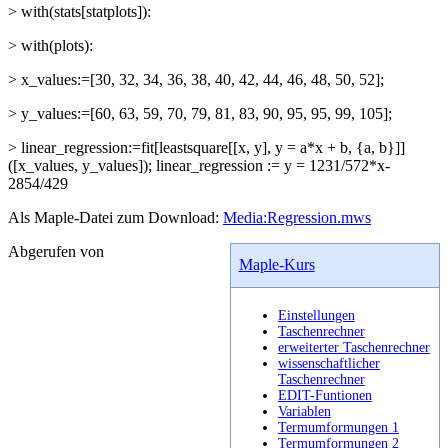
> with(stats[statplots]):
> with(plots):
> x_values:=[30, 32, 34, 36, 38, 40, 42, 44, 46, 48, 50, 52];
> y_values:=[60, 63, 59, 70, 79, 81, 83, 90, 95, 95, 99, 105];
> linear_regression:=fit[leastsquare[[x, y], y = a*x + b, {a, b}]]
([x_values, y_values]); linear_regression := y = 1231/572*x-
2854/429
Als Maple-Datei zum Download:
Media:Regression.mws
Abgerufen von
Maple-Kurs
Einstellungen
Taschenrechner
erweiterter Taschenrechner
wissenschaftlicher
Taschenrechner
EDIT-Funtionen
Variablen
Termumformungen 1
Termumformungen 2