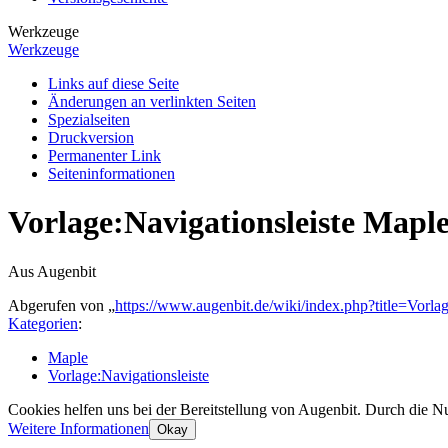
Werkzeuge
Werkzeuge
Links auf diese Seite
Änderungen an verlinkten Seiten
Spezialseiten
Druckversion
Permanenter Link
Seiten­­informationen
Vorlage
:
Navigationsleiste Mapl
Aus Augenbit
Abgerufen von „
https://www.augenbit.de/wiki/index.php?title=Vorl
Kategorien
:
Maple
Vorlage:Navigationsleiste
Cookies helfen uns bei der Bereitstellung von Augenbit. Durch die N
Weitere Informationen
Okay